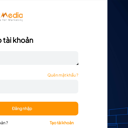
 tài khoản
Đặt ngay
Quên mật khẩu ?
Đăng nhập
oản ?
Tạo tài khoản