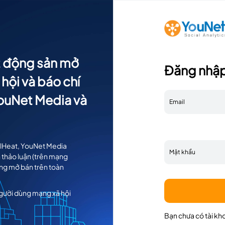
t động sản mở
Đăng nhập
hội và báo chí
YouNet Media và
ialHeat, YouNet Media
h thảo luận (trên mạng
ang mở bán trên toàn
người dùng mạng xã hội
Bạn chưa có tài kh