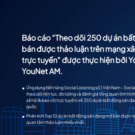
Báo cáo “Theo dõi 250 dự án bấ
bán được thảo luận trên mạng xã 
trực tuyến” được thực hiện bởi 
YouNet AM.
Ứng dụng Nền tảng Social Listening số 1 Việt Nam - Soc
theo dõi liên tục, đo lường và đánh giá tổng quan tình hìn
xã hội & báo chí trực tuyến) về 250 dự án bất động sản đ
quốc.
Phân tích Top 10 dự án bất động sản đang mở bán được 
quan tâm thảo luận nhiều nhất.